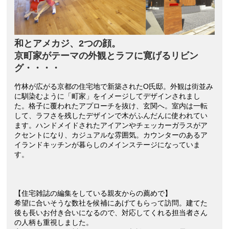
和とアメカジ、2つの顔。
京町家がテーマの外観とラフに寛げるリビン
グ・・・・
竹林が広がる京都の住宅地で新築されたO氏邸。外観は街並み
に馴染むように「町家」をイメージしてデザインされまし
た。格子に覆われたアプローチを抜け、玄関へ。室内は一転
して、ラフさを残したデザインで木がふんだんに使われてい
ます。ハンドメイドされたアイアンやチェッカーガラスがア
クセントになり、カジュアルな雰囲気。カウンターのあるア
イランドキッチンが暮らしのメインステージになっていま
す。
【住宅雑誌の編集をしている親友からの薦めで】
希望に合いそうな数社を候補にあげてもらって訪問。建てた
後も長いお付き合いになるので、対応してくれる担当者さん
の人柄も重視しました。