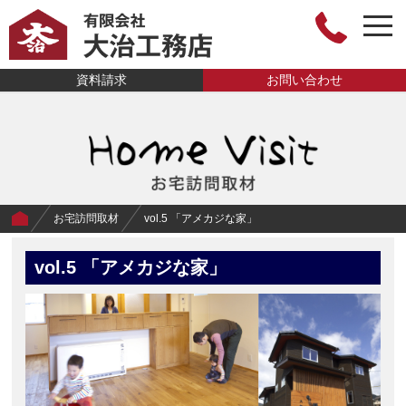
togg
navi
有限会社大治工
資料請求
お問い合わせ
務店
お宅訪問取材
vol.5 「アメカジな家」
vol.5 「アメカジな家」