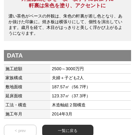
軒裏は朱色を塗り、アクセントに
濃い茶色がベースの外観は、朱色の軒裏が差し色となり、あ
か抜けた印象に。焼き板は横張りにして、個性を演出してい
ます。歳月を経て、木目がはっきりと美しく浮かび上がるよ
うになります。
DATA
施工総額
2500～3000万円
家族構成
夫婦＋子ども2人
敷地面積
187.57㎡（56.7坪）
延床面積
123.37㎡（37.3坪）
工法・構造
木造軸組２階構造
施工年月
2014年3月
< prev
一覧に戻る