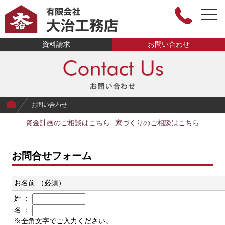
toggl
有限会社大治工
資料請求
お問い合わせ
務店
お問い合わせ
資金計画のご相談はこちら
家づくりのご相談はこちら
お問合せフォーム
お名前 （必須）
姓 ：
名 ：
※全角文字でご入力ください。