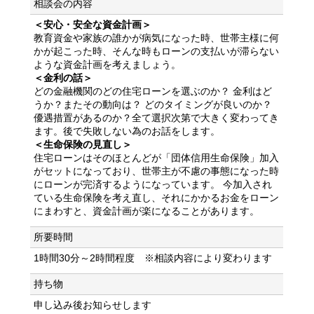
相談会の内容
＜安心・安全な資金計画＞
教育資金や家族の誰かが病気になった時、世帯主様に何
かが起こった時、そんな時もローンの支払いが滞らない
ような資金計画を考えましょう。
＜金利の話＞
どの金融機関のどの住宅ローンを選ぶのか？ 金利はど
うか？またその動向は？ どのタイミングが良いのか？
優遇措置があるのか？全て選択次第で大きく変わってき
ます。後で失敗しない為のお話をします。
＜生命保険の見直し＞
住宅ローンはそのほとんどが「団体信用生命保険」加入
がセットになっており、世帯主が不慮の事態になった時
にローンが完済するようになっています。 今加入され
ている生命保険を考え直し、それにかかるお金をローン
にまわすと、資金計画が楽になることがあります。
所要時間
1時間30分～2時間程度 ※相談内容により変わります
持ち物
申し込み後お知らせします