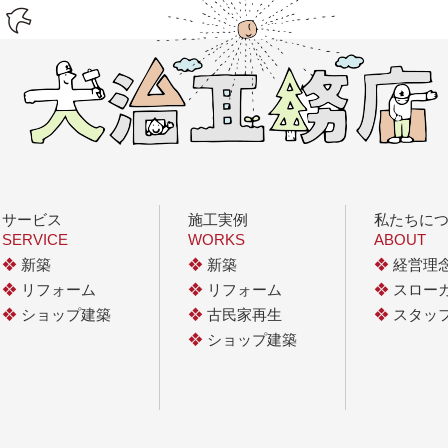
サービス
施工実例
私たちに
SERVICE
WORKS
ABOUT
❖
新築
❖
新築
❖
経営理
❖
リフォーム
❖
リフォーム
❖
スロー
❖
ショップ建築
❖
古民家再生
❖
スタッ
❖
ショップ建築