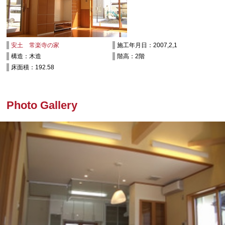
安土 常楽寺の家
施工年月日：2007,2,1
構造：木造
階高：2階
床面積：192.58
Photo Gallery