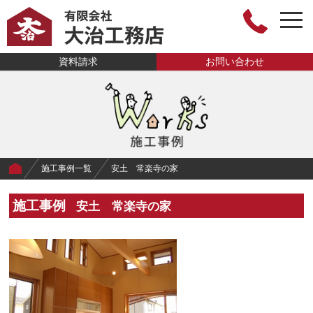
togg
navi
有限会社大治工
資料請求
お問い合わせ
務店
施工事例一覧
安土 常楽寺の家
施工事例
安土 常楽寺の家