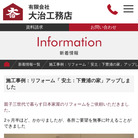
togg
navi
有限会社大治工
資料請求
お問い合わせ
務店
新着情報一覧
施工事例：リフォーム「 安土：下豊浦の家」アップ
施工事例：リフォーム「 安土：下豊浦の家」アップしま
した
親子三世代で暮らす日本家屋のリフォームをご依頼いただきまし
た
。
2ヶ月半ほど、かかりましたが、各所ご要望を無事に叶えることが
できました