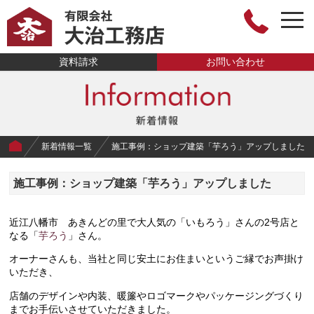
togg
navi
有限会社大治工
資料請求
お問い合わせ
務店
新着情報一覧
施工事例：ショップ建築「芋ろう」アップしました
施工事例：ショップ建築「芋ろう」アップしました
近江八幡市 あきんどの里で大人気の「いもろう」さんの2号店と
なる「
芋ろう
」さん。
オーナーさんも、当社と同じ安土にお住まいというご縁でお声掛け
いただき、
店舗のデザインや内装、暖簾やロゴマークやパッケージングづくり
までお手伝いさせていただきました。