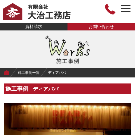
togg
navi
有限会社大治工
資料請求
お問い合わせ
務店
施工事例一覧
ディアパパ
施工事例
ディアパパ