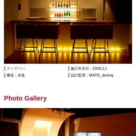
ディアパパ
施工年月日：2009,2,1
構造：木造
設計監理：MAFIS_desing.
Photo Gallery