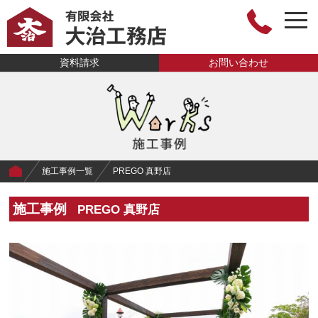
togg
navi
有限会社大治工
資料請求
お問い合わせ
務店
施工事例一覧
PREGO 真野店
施工事例
PREGO 真野店