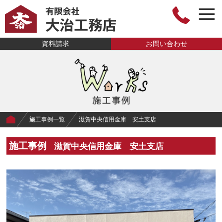
togg
navi
有限会社大治工
資料請求
お問い合わせ
務店
施工事例一覧
滋賀中央信用金庫 安土支店
施工事例
滋賀中央信用金庫 安土支店