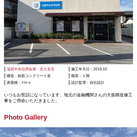
滋賀中央信用金庫 安土支店
施工年月日：2019.10
構造：鉄筋コンクリート造
階高：１階
床面積：ﾘﾌｫｰﾑ
設計監理：自社設計
いつもお世話になっています、地元の金融機関さんの大規模改修工
事をご用命いただきました。
Photo Gallery