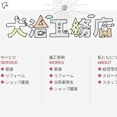
サービス
施工実例
私たちに
SERVICE
WORKS
ABOUT
❖
新築
❖
新築
❖
経営理
❖
リフォーム
❖
リフォーム
❖
スロー
❖
ショップ建築
❖
古民家再生
❖
スタッ
❖
ショップ建築