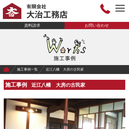
togg
navi
有限会社大治工
資料請求
お問い合わせ
務店
施工事例一覧
近江八幡 大房の古民家
施工事例
近江八幡 大房の古民家