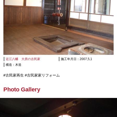
近江八幡 大房の古民家
施工年月日：2007,5,1
構造：木造
#古民家再生 #古民家家リフォーム
Photo Gallery