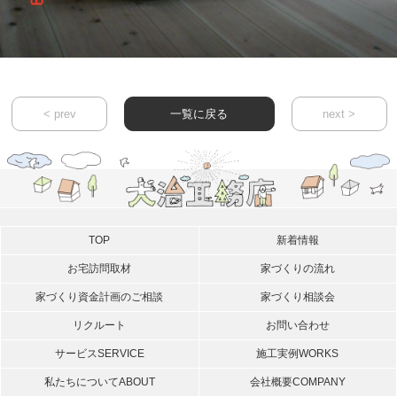
< prev
一覧に戻る
next >
TOP
新着情報
お宅訪問取材
家づくりの流れ
家づくり資金計画のご相談
家づくり相談会
リクルート
お問い合わせ
サービス
SERVICE
施工実例
WORKS
私たちについて
ABOUT
会社概要
COMPANY