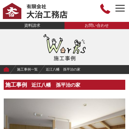
togg
navi
有限会社大治工
資料請求
お問い合わせ
務店
施工事例一覧
近江八幡 孫平治の家
施工事例
近江八幡 孫平治の家