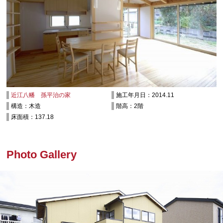
近江八幡 孫平治の家
施工年月日：2014.11
構造：木造
階高：2階
床面積：137.18
Photo Gallery