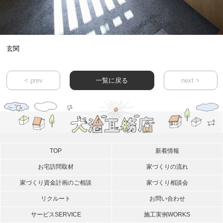
玄関
< prev
一覧に戻る
next >
TOP
新着情報
お宅訪問取材
家づくりの流れ
家づくり資金計画のご相談
家づくり相談会
リクルート
お問い合わせ
サービス
SERVICE
施工実例
WORKS