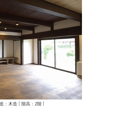
造：木造
階高：2階