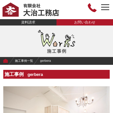
togg
navi
有限会社大治工
資料請求
お問い合わせ
務店
施工事例一覧
gerbera
施工事例
gerbera