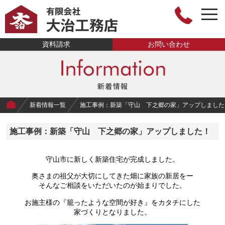
togg
navi
有限会社大治工
資料請求
お問い合わせ
務店
新着情報一覧
施工事例：新築「守山 下之郷の家」アップしました
施工事例：新築「守山 下之郷の家」アップしました！
守山市に新しく新築住宅が完成しました。
奥さまの祖父が大切にしてきた畑に家族の新居をー
そんなご相談をいただいたのが始まりでした。
お施主様の『籠ったような空間が好き』をカタチにした
家づくりとなりました。