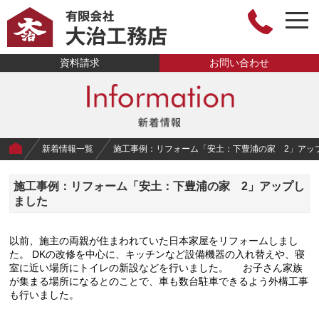
togg
navi
有限会社大治工
資料請求
お問い合わせ
務店
新着情報一覧
施工事例：リフォーム「安土：下豊浦の家 2」アッ
施工事例：リフォーム「安土：下豊浦の家 2」アップし
ました
以前、施主の両親が住まわれていた日本家屋をリフォームしまし
た。 DKの改修を中心に、キッチンなど設備機器の入れ替えや、寝
室に近い場所にトイレの新設などを行いました。 お子さん家族
が集まる場所になるとのことで、車も数台駐車できるよう外構工事
も行いました。