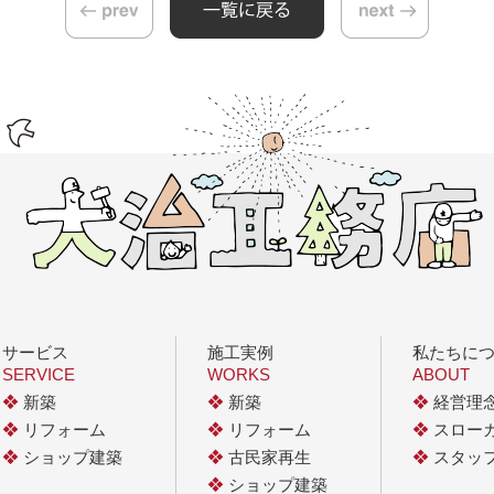
サービス
施工実例
私たちに
SERVICE
WORKS
ABOUT
❖
新築
❖
新築
❖
経営理
❖
リフォーム
❖
リフォーム
❖
スロー
❖
ショップ建築
❖
古民家再生
❖
スタッ
❖
ショップ建築