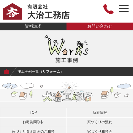
togg
navi
有限会社大治工
資料請求
お問い合わせ
務店
施工実例一覧（リフォーム）
TOP
新着情報
お宅訪問取材
家づくりの流れ
家づくり資金計画のご相談
家づくり相談会